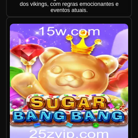
dos vikings, com regras emocionantes e
eventos atuais.