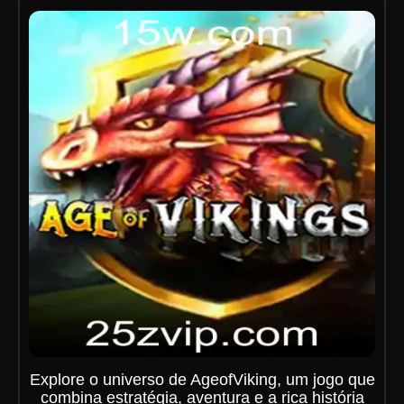
Explore o universo de AgeofViking, um jogo que
combina estratégia, aventura e a rica história