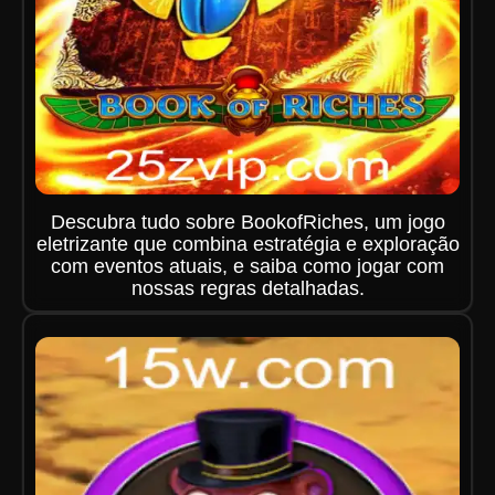
Descubra tudo sobre BookofRiches, um jogo
eletrizante que combina estratégia e exploração
com eventos atuais, e saiba como jogar com
nossas regras detalhadas.