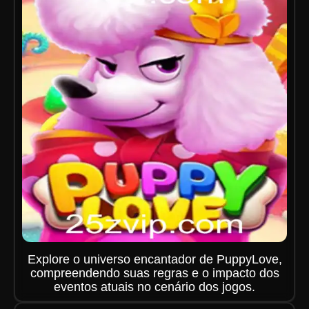
Explore o universo encantador de PuppyLove,
compreendendo suas regras e o impacto dos
eventos atuais no cenário dos jogos.