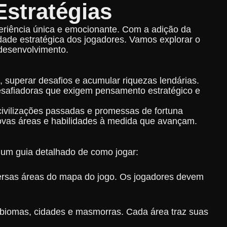
stratégias
riência única e emocionante. Com a adição da
idade estratégica dos jogadores. Vamos explorar o
 desenvolvimento.
 superar desafios e acumular riquezas lendárias.
esafiadoras que exigem pensamento estratégico e
civilizações passadas e promessas de fortuna
novas áreas e habilidades à medida que avançam.
 um guia detalhado de como jogar:
diversas áreas do mapa do jogo. Os jogadores devem
 biomas, cidades e masmorras. Cada área traz suas