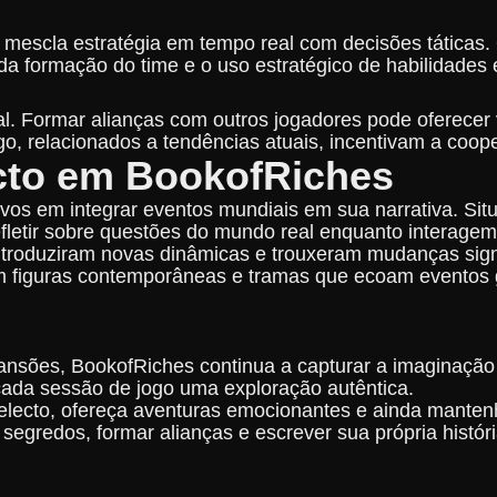
escla estratégia em tempo real com decisões táticas. 
 formação do time e o uso estratégico de habilidades es
al. Formar alianças com outros jogadores pode oferecer
ogo, relacionados a tendências atuais, incentivam a coop
acto em BookofRiches
os em integrar eventos mundiais em sua narrativa. Sit
fletir sobre questões do mundo real enquanto interagem
ntroduziram novas dinâmicas e trouxeram mudanças signi
em figuras contemporâneas e tramas que ecoam eventos 
sões, BookofRiches continua a capturar a imaginação 
cada sessão de jogo uma exploração autêntica.
ntelecto, ofereça aventuras emocionantes e ainda mant
egredos, formar alianças e escrever sua própria históri