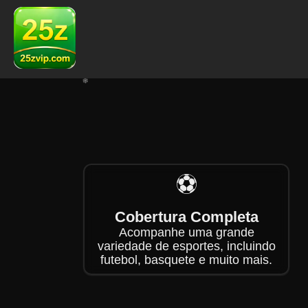
❄
❄
⚽
Cobertura Completa
Acompanhe uma grande
variedade de esportes, incluindo
futebol, basquete e muito mais.