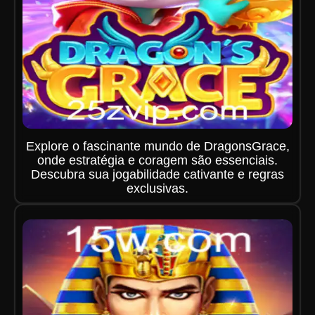
Explore o fascinante mundo de DragonsGrace,
onde estratégia e coragem são essenciais.
Descubra sua jogabilidade cativante e regras
exclusivas.