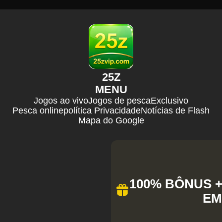
25Z
MENU
Jogos ao vivo
Jogos de pesca
Exclusivo
Pesca online
política Privacidade
Notícias de Flash
Mapa do Google
100% BÔNUS + 
EM