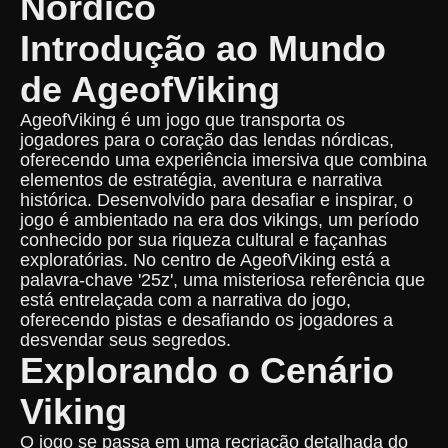
Nórdico
Introdução ao Mundo
de AgeofViking
AgeofViking é um jogo que transporta os
jogadores para o coração das lendas nórdicas,
oferecendo uma experiência imersiva que combina
elementos de estratégia, aventura e narrativa
histórica. Desenvolvido para desafiar e inspirar, o
jogo é ambientado na era dos vikings, um período
conhecido por sua riqueza cultural e façanhas
exploratórias. No centro de AgeofViking está a
palavra-chave '25z', uma misteriosa referência que
está entrelaçada com a narrativa do jogo,
oferecendo pistas e desafiando os jogadores a
desvendar seus segredos.
Explorando o Cenário
Viking
O jogo se passa em uma recriação detalhada do