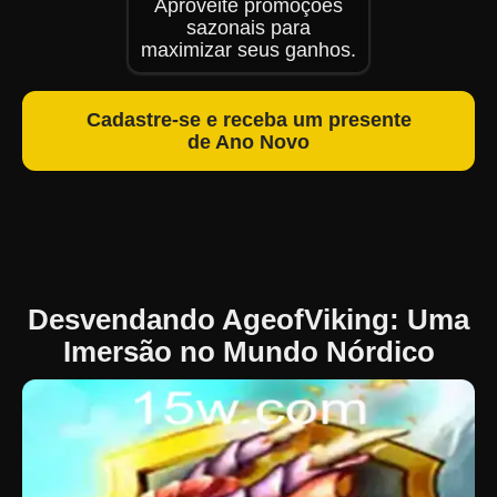
Aproveite promoções
sazonais para
maximizar seus ganhos.
Cadastre-se e receba um presente
de Ano Novo
Desvendando AgeofViking: Uma
Imersão no Mundo Nórdico