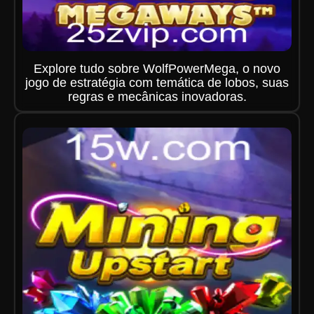
Explore tudo sobre WolfPowerMega, o novo
jogo de estratégia com temática de lobos, suas
regras e mecânicas inovadoras.