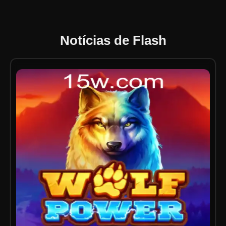
Notícias de Flash