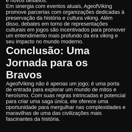
e novos desafios.
Em sinergia com eventos atuais, AgeofViking
promove parcerias com organizações dedicadas à
preservação da história e cultura viking. Além
disso, debates em torno de representações
culturais em jogos são incentivados para promover
um entendimento mais profundo da era viking e
seu impacto no mundo moderno.
Conclusão: Uma
Jornada para os
Bravos
AgeofViking não é apenas um jogo; é uma porta
de entrada para explorar um mundo de mitos e
heroísmo. Com suas regras intrincadas e potencial
para criar uma saga única, ele oferece uma
oportunidade para mergulhar nas complexidades e
maravilhas de uma das civilizações mais
fascinantes da história.