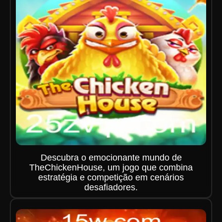
Descubra o emocionante mundo de
TheChickenHouse, um jogo que combina
estratégia e competição em cenários
desafiadores.