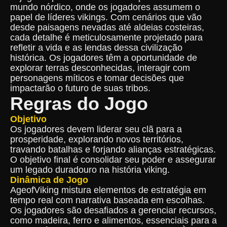
mundo nórdico, onde os jogadores assumem o
papel de líderes vikings. Com cenários que vão
desde paisagens nevadas até aldeias costeiras,
cada detalhe é meticulosamente projetado para
refletir a vida e as lendas dessa civilização
histórica. Os jogadores têm a oportunidade de
explorar terras desconhecidas, interagir com
personagens míticos e tomar decisões que
impactarão o futuro de suas tribos.
Regras do Jogo
Objetivo
Os jogadores devem liderar seu clã para a
prosperidade, explorando novos territórios,
travando batalhas e forjando alianças estratégicas.
O objetivo final é consolidar seu poder e assegurar
um legado duradouro na história viking.
Dinâmica de Jogo
AgeofViking mistura elementos de estratégia em
tempo real com narrativa baseada em escolhas.
Os jogadores são desafiados a gerenciar recursos,
como madeira, ferro e alimentos, essenciais para a