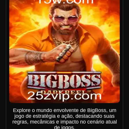
Explore o mundo envolvente de BigBoss, um
jogo de estratégia e ação, destacando suas
regras, mecânicas e impacto no cenário atual
de jogos.