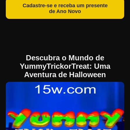
Cadastre-se e receba um presente
de Ano Novo
Descubra o Mundo de
YummyTrickorTreat: Uma
Aventura de Halloween