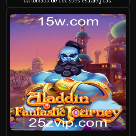
da tomada de decisões estratégicas.