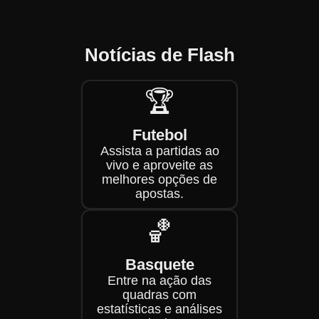
Notícias de Flash
🏆
Futebol
Assista a partidas ao
vivo e aproveite as
melhores opções de
apostas.
🏀
Basquete
Entre na ação das
quadras com
estatísticas e análises