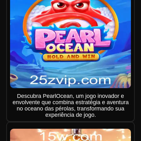
Descubra PearlOcean, um jogo inovador e
envolvente que combina estratégia e aventura
no oceano das pérolas, transformando sua
experiência de jogo.