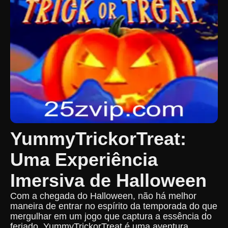
YummyTrickorTreat:
Uma Experiência
Imersiva de Halloween
Com a chegada do Halloween, não há melhor
maneira de entrar no espírito da temporada do que
mergulhar em um jogo que captura a essência do
feriado. YummyTrickorTreat é uma aventura