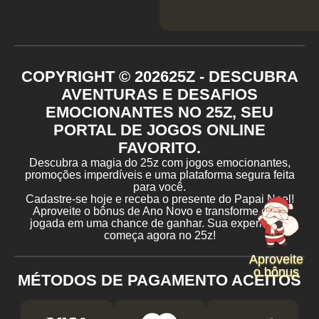
COPYRIGHT ©
2026
25Z - DESCUBRA
AVENTURAS E DESAFIOS
EMOCIONANTES NO 25Z, SEU
PORTAL DE JOGOS ONLINE
FAVORITO.
Descubra a magia do 25z com jogos emocionantes,
promoções imperdíveis e uma plataforma segura feita
para você.
Cadastre-se hoje e receba o presente do Papai Noel!
Aproveite o bônus de Ano Novo e transforme cada
jogada em uma chance de ganhar. Sua experiência
começa agora no 25z!
Aproveite
o bônus
MÉTODOS DE PAGAMENTO ACEITOS