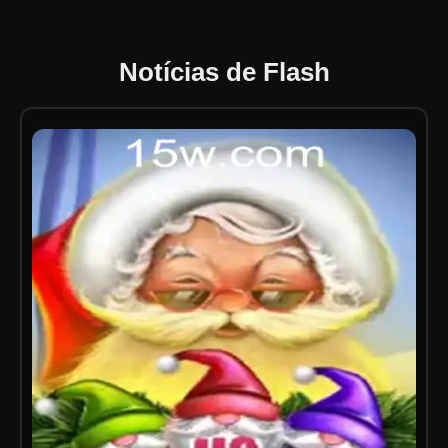
Notícias de Flash