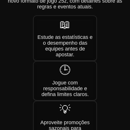
novo formato de jogo 25z, com detalhes sobre as
regras e eventos atuais.
📖
Estude as estatísticas e
o desempenho das
equipes antes de
apostar.
🕒
Jogue com
responsabilidade e
defina limites claros.
💡
Aproveite promoções
sazonais para