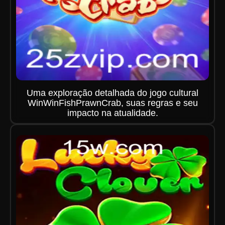
Uma exploração detalhada do jogo cultural
WinWinFishPrawnCrab, suas regras e seu
impacto na atualidade.