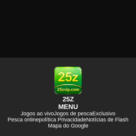
25Z
MENU
Jogos ao vivo
Jogos de pesca
Exclusivo
Pesca online
política Privacidade
Notícias de Flash
Mapa do Google