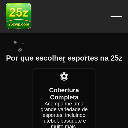
❄
❄
❄
❄
❄
❄
❄
❄
Por que escolher esportes na 25z
❄
❄
⚽
❄
❄
❄
Cobertura
Completa
Acompanhe uma
grande variedade de
esportes, incluindo
futebol, basquete e
muito mais.