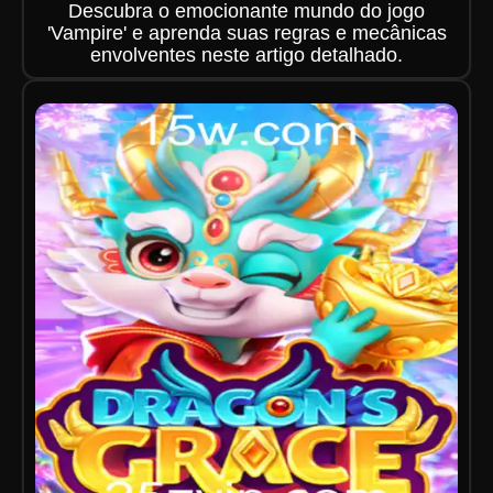
Descubra o emocionante mundo do jogo
'Vampire' e aprenda suas regras e mecânicas
envolventes neste artigo detalhado.