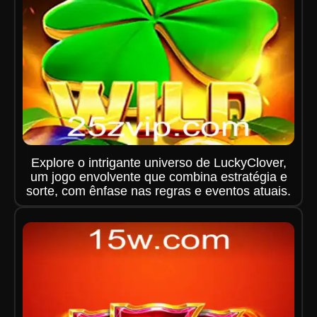
Explore o intrigante universo de LuckyClover,
um jogo envolvente que combina estratégia e
sorte, com ênfase nas regras e eventos atuais.