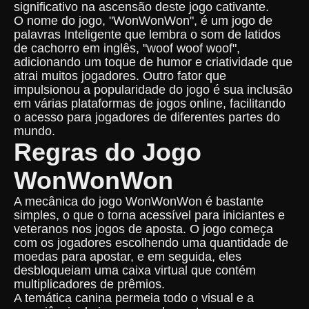
significativo na ascensão deste jogo cativante.
O nome do jogo, "WonWonWon", é um jogo de
palavras Inteligente que lembra o som de latidos
de cachorro em inglês, "woof woof woof",
adicionando um toque de humor e criatividade que
atrai muitos jogadores. Outro fator que
impulsionou a popularidade do jogo é sua inclusão
em várias plataformas de jogos online, facilitando
o acesso para jogadores de diferentes partes do
mundo.
Regras do Jogo
WonWonWon
A mecânica do jogo WonWonWon é bastante
simples, o que o torna acessível para iniciantes e
veteranos nos jogos de aposta. O jogo começa
com os jogadores escolhendo uma quantidade de
moedas para apostar, e em seguida, eles
desbloqueiam uma caixa virtual que contém
multiplicadores de prêmios.
A temática canina permeia todo o visual e a