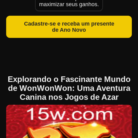
maximizar seus ganhos.
Cadastre-se e receba um presente
de Ano Novo
Explorando o Fascinante Mundo
de WonWonWon: Uma Aventura
Canina nos Jogos de Azar