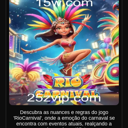
Descubra as nuances e regras do jogo
'RioCarnival', onde a emoção do carnaval se
encontra com eventos atuais, realçando a