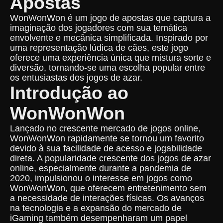
Apostas
WonWonWon é um jogo de apostas que captura a
imaginação dos jogadores com sua temática
envolvente e mecânica simplificada. Inspirado por
uma representação lúdica de cães, este jogo
oferece uma experiência única que mistura sorte e
diversão, tornando-se uma escolha popular entre
os entusiastas dos jogos de azar.
Introdução ao
WonWonWon
Lançado no crescente mercado de jogos online,
WonWonWon rapidamente se tornou um favorito
devido à sua facilidade de acesso e jogabilidade
direta. A popularidade crescente dos jogos de azar
online, especialmente durante a pandemia de
2020, impulsionou o interesse em jogos como
WonWonWon, que oferecem entretenimento sem
a necessidade de interações físicas. Os avanços
na tecnologia e a expansão do mercado de
iGaming também desempenharam um papel