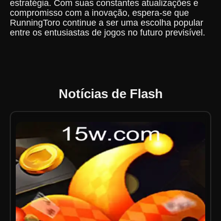
estratégia. Com suas constantes atualizações e
compromisso com a inovação, espera-se que
RunningToro continue a ser uma escolha popular
entre os entusiastas de jogos no futuro previsível.
Notícias de Flash