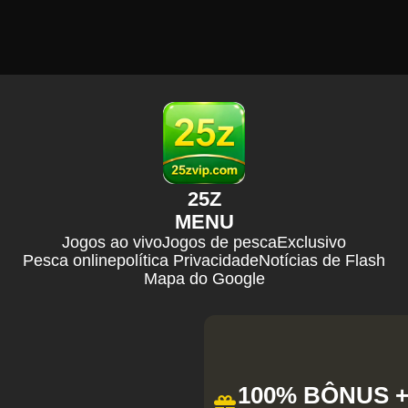
25Z
MENU
Jogos ao vivo
Jogos de pesca
Exclusivo
Pesca online
política Privacidade
Notícias de Flash
Mapa do Google
100% BÔNUS + 