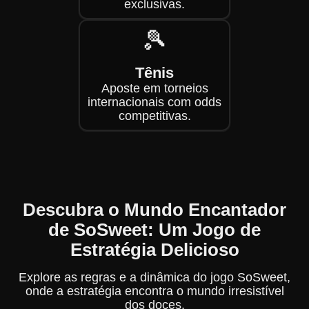
exclusivas.
🎾
Tênis
Aposte em torneios
internacionais com odds
competitivas.
Descubra o Mundo Encantador
de SoSweet: Um Jogo de
Estratégia Delicioso
Explore as regras e a dinâmica do jogo SoSweet,
onde a estratégia encontra o mundo irresistível
dos doces.