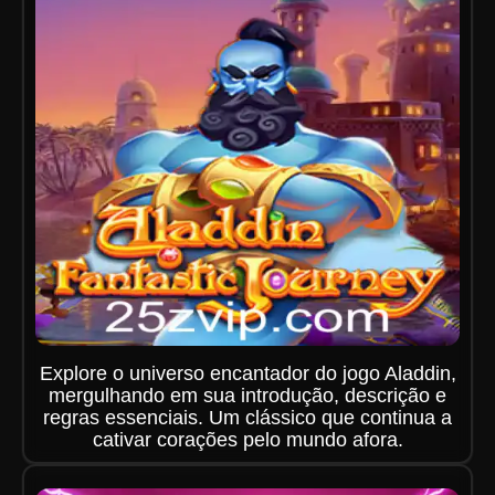
Explore o universo encantador do jogo Aladdin,
mergulhando em sua introdução, descrição e
regras essenciais. Um clássico que continua a
cativar corações pelo mundo afora.