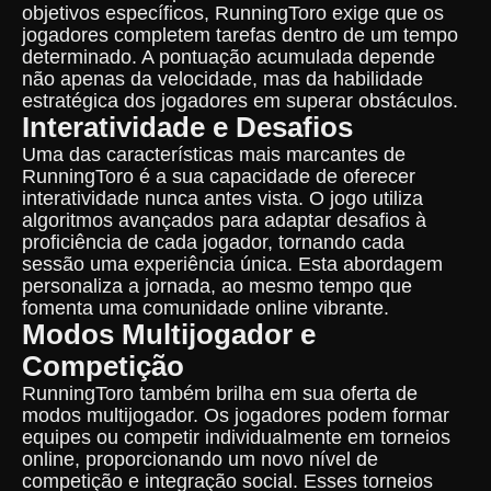
objetivos específicos, RunningToro exige que os
jogadores completem tarefas dentro de um tempo
determinado. A pontuação acumulada depende
não apenas da velocidade, mas da habilidade
estratégica dos jogadores em superar obstáculos.
Interatividade e Desafios
Uma das características mais marcantes de
RunningToro é a sua capacidade de oferecer
interatividade nunca antes vista. O jogo utiliza
algoritmos avançados para adaptar desafios à
proficiência de cada jogador, tornando cada
sessão uma experiência única. Esta abordagem
personaliza a jornada, ao mesmo tempo que
fomenta uma comunidade online vibrante.
Modos Multijogador e
Competição
RunningToro também brilha em sua oferta de
modos multijogador. Os jogadores podem formar
equipes ou competir individualmente em torneios
online, proporcionando um novo nível de
competição e integração social. Esses torneios