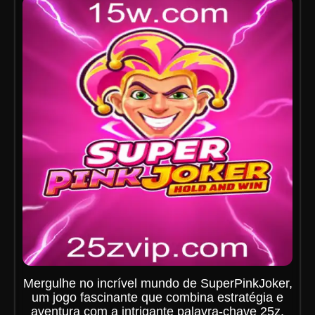
Mergulhe no incrível mundo de SuperPinkJoker,
um jogo fascinante que combina estratégia e
aventura com a intrigante palavra-chave 25z.