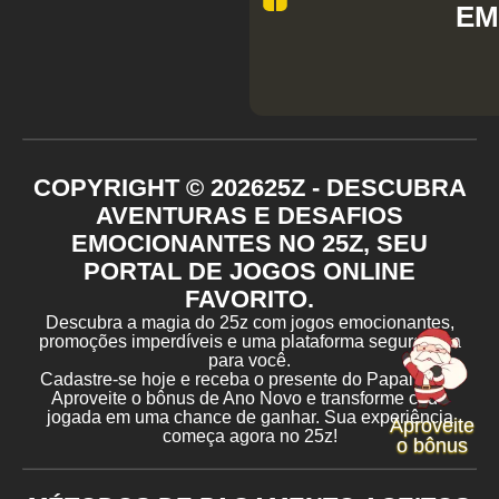
EM
COPYRIGHT ©
2026
25Z - DESCUBRA
AVENTURAS E DESAFIOS
EMOCIONANTES NO 25Z, SEU
PORTAL DE JOGOS ONLINE
FAVORITO.
Descubra a magia do 25z com jogos emocionantes,
promoções imperdíveis e uma plataforma segura feita
para você.
Cadastre-se hoje e receba o presente do Papai Noel!
Aproveite o bônus de Ano Novo e transforme cada
jogada em uma chance de ganhar. Sua experiência
Aproveite
começa agora no 25z!
o bônus