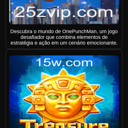
Descubra o mundo de OnePunchMan, um jogo
desafiador que combina elementos de
estratégia e ação em um cenário emocionante.