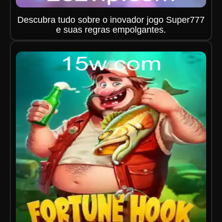
Descubra tudo sobre o inovador jogo Super777
e suas regras empolgantes.