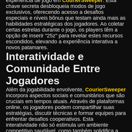
experiência de jogo em
CourierSweeper
. Esta
chave secreta desbloqueia modos de jogo
exclusivos, oferecendo acesso a desafios
especiais e níveis bônus que testam ainda mais as
habilidades estratégicas dos jogadores. Ao coletar
certas estrelas durante o jogo, os players têm a
opção de inserir "25z" para revelar estes recursos
escondidos, elevando a experiência interativa a
novos patamares.
Interatividade e
Comunidade Entre
Jogadores
Além da jogabilidade envolvente,
CourierSweeper
incorpora aspectos sociais e comunitários que são
cruciais em tempos atuais. Através de plataformas
online, os jogadores podem compartilhar suas
estratégias, discutir técnicas e formar equipes para
enfrentar desafios cooperativos. Esta
interatividade não só estimula um ambiente
competitivo saudável, como também solidifica a