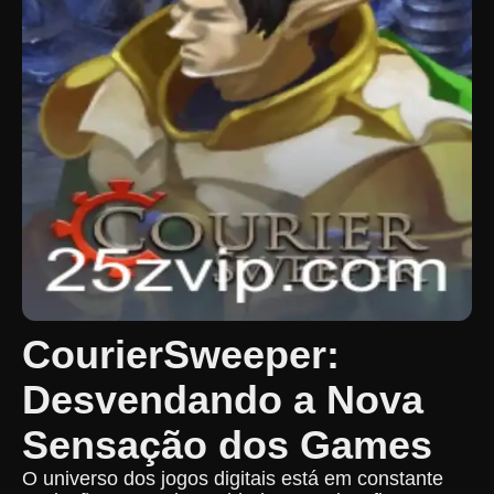
CourierSweeper:
Desvendando a Nova
Sensação dos Games
O universo dos jogos digitais está em constante