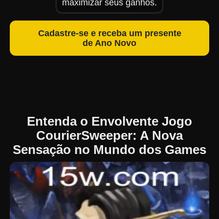
maximizar seus ganhos.
Cadastre-se e receba um presente
de Ano Novo
Entenda o Envolvente Jogo
CourierSweeper: A Nova
Sensação no Mundo dos Games