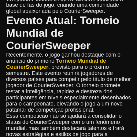
base de fãs do jogo, criando uma comunidade
global apaixonada pelo CourierSweeper.
Evento Atual: Torneio
Mundial de
CourierSweeper
Recentemente, o jogo ganhou destaque com o
anúncio do primeiro
Torneio Mundial de
CourierSweeper
, previsto para o próximo
semestre. Este evento reunirá jogadores de
diversos países para competir pelo título de melhor
jogador de CourierSweeper. O torneio promete
testar a inteligência, rapidez e destreza dos
participantes em níveis especialmente desenhados
para o campeonato, elevando o jogo a um novo
patamar de competição profissional.
Essa competição não só ajudará a consolidar o
status do CourierSweeper como um fenômeno
mundial, mas também destacará talentos e trará
novas estratégias e estilos de jogo para a