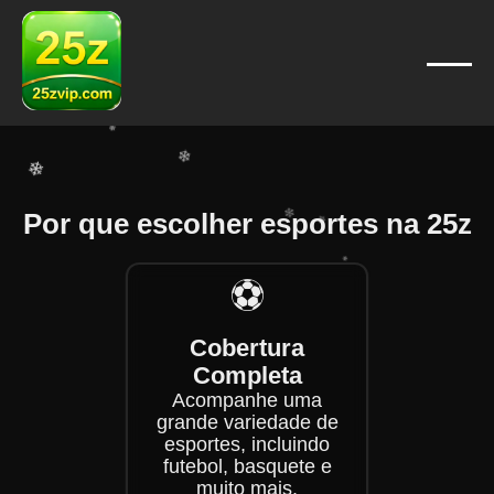
❄
❄
❄
❄
❄
❄
Por que escolher esportes na 25z
❄
❄
❄
⚽
❄
❄
Cobertura
❄
Completa
Acompanhe uma
grande variedade de
esportes, incluindo
futebol, basquete e
muito mais.