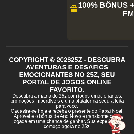
100% BÔNUS + 
EM
COPYRIGHT ©
2026
25Z - DESCUBRA
AVENTURAS E DESAFIOS
EMOCIONANTES NO 25Z, SEU
PORTAL DE JOGOS ONLINE
FAVORITO.
Descubra a magia do 25z com jogos emocionantes,
promoções imperdíveis e uma plataforma segura feita
para você.
Cadastre-se hoje e receba o presente do Papai Noel!
Aproveite o bônus de Ano Novo e transforme cada
jogada em uma chance de ganhar. Sua experiência
começa agora no 25z!