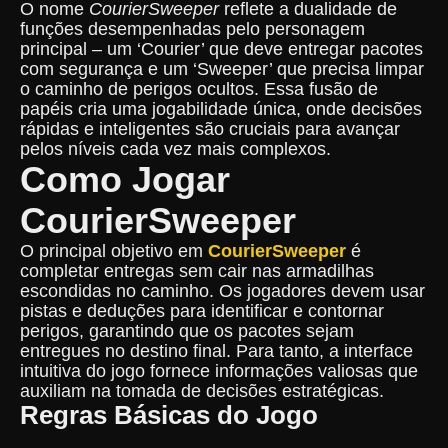
O nome
CourierSweeper
reflete a dualidade de
funções desempenhadas pelo personagem
principal – um ‘Courier’ que deve entregar pacotes
com segurança e um ‘Sweeper’ que precisa limpar
o caminho de perigos ocultos. Essa fusão de
papéis cria uma jogabilidade única, onde decisões
rápidas e inteligentes são cruciais para avançar
pelos níveis cada vez mais complexos.
Como Jogar
CourierSweeper
O principal objetivo em
CourierSweeper
é
completar entregas sem cair nas armadilhas
escondidas no caminho. Os jogadores devem usar
pistas e deduções para identificar e contornar
perigos, garantindo que os pacotes sejam
entregues no destino final. Para tanto, a interface
intuitiva do jogo fornece informações valiosas que
auxiliam na tomada de decisões estratégicas.
Regras Básicas do Jogo