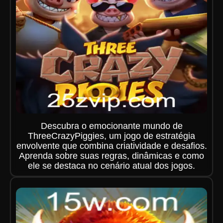
Descubra o emocionante mundo de
ThreeCrazyPiggies, um jogo de estratégia
envolvente que combina criatividade e desafios.
Aprenda sobre suas regras, dinâmicas e como
ele se destaca no cenário atual dos jogos.