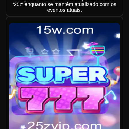
'25z' enquanto se mantém atualizado com os
eventos atuais.